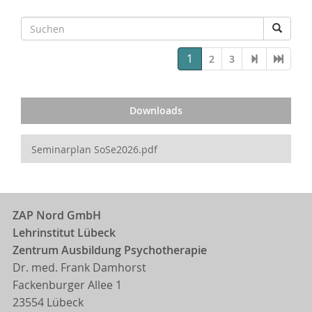
1
2
3
Downloads
Seminarplan SoSe2026.pdf
ZAP Nord GmbH
Lehrinstitut Lübeck
Zentrum Ausbildung Psychotherapie
Dr. med. Frank Damhorst
Fackenburger Allee 1
23554 Lübeck